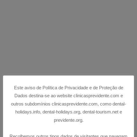
dentária sem necessidade de marcação prévia
(sujeito a disponibilidade de agenda dos
médicos).
Este serviço de emergência dentária tem a
finalidade de avaliar, diagnosticar e tratar as mais
diversas situações associadas a dor e acidentes
que ocorrem na cavidade oral, causando
desconforto, incómodo e anseios no paciente.
Contacte-nos em caso de urgência!
Este aviso de Política de Privacidade e de Proteção de
Dados destina-se ao website clinicasprevidente.com e
outros subdomínios clinicasprevidente.com, como dental-
CONTACTOS
holidays.info, dental-holidays.org, dental-tourism.net e
previdente.org.
Recolhemos outros tipos dados de visitantes que navegam