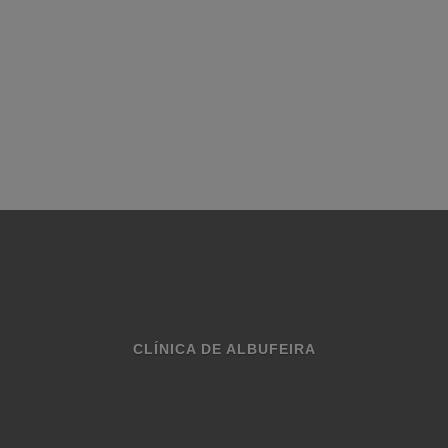
ao nosso
team
e chegamos ao actual momento mais
inspirados e melhor preparados do que nunca, fruto da
fusão da experiência diversificada de todo o nosso
corpo clínico.”
O nosso sorriso a cuidar do seu!
CLÍNICA DE ALBUFEIRA