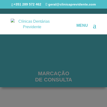
+351 289 572 462
geral@clinicaprevidente.com
MARCAÇÃO
DE CONSULTA
“BEM-VINDOS ÀS
CLÍNICAS PREVIDENTE”
.