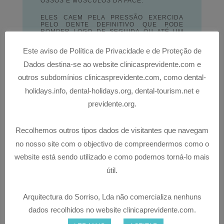
OSSOS E MÚSCULOS DA FACE.
ELES CAEM PELA PRESSÃO EXERCIDA
PELO DENTE DEFINITIVO QUE PODE
ROMPER LOGO DE SEGUIDA OU ATÉ UM
MÊS DEPOIS.
Este aviso de Política de Privacidade e de Proteção de
QUANDO ESTES NÃO CAEM DE FORMA
NATURAL E O DENTE DEFINITIVO COMEÇA
Dados destina-se ao website clinicasprevidente.com e
A ROMPER É NECESSÁRIO PROCURAR A
AJUDA DE UM PROFISSIONAL.
outros subdomínios clinicasprevidente.com, como dental-
holidays.info, dental-holidays.org, dental-tourism.net e
OS DENTES DE LEITE SÃO MUITAS VEZES
MENOSPREZADOS PELA CONVICÇÃO DE
previdente.org.
QUE IRÃO SER SUBSTITUÍDOS, MAIS
TARDE, PELA DENTIÇÃO DEFINITIVA.
CONTUDO, ESTES REPRESENTAM UM
PAPEL FUNDAMENTAL NO
Recolhemos outros tipos dados de visitantes que navegam
DESENVOLVIMENTO DE ALGUMAS
FUNÇÕES BÁSICAS E É POR ISSO MUITO
no nosso site com o objectivo de compreendermos como o
IMPORTANTE LHES PROPORCIONEMOS OS
website está sendo utilizado e como podemos torná-lo mais
DEVIDOS CUIDADOS.
útil.
Arquitectura do Sorriso, Lda não comercializa nenhuns
dados recolhidos no website clinicaprevidente.com.