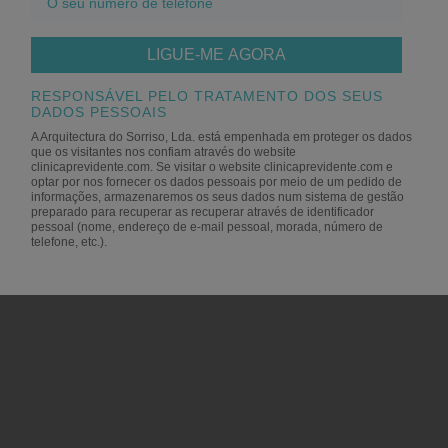
seu
número
de
telefone
RESPONSÁVEL PELO TRATAMENTO DOS SEUS
DADOS PESSOAIS
A Arquitectura do Sorriso, Lda. está empenhada em proteger os dados
que os visitantes nos confiam através do website
clinicaprevidente.com. Se visitar o website clinicaprevidente.com e
optar por nos fornecer os dados pessoais ​​por meio de um pedido de
informações, armazenaremos os seus dados num sistema de gestão
preparado para recuperar as recuperar através de identificador
pessoal (nome, endereço de e-mail pessoal, morada, número de
telefone, etc.).