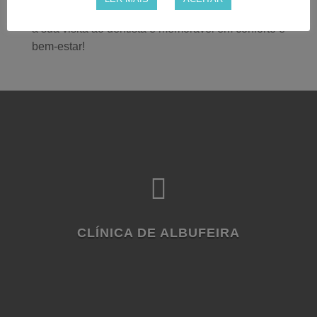
Não nos poupamos em esforços para garantir que
a sua visita ao dentista é memorável em conforto e
bem-estar!

CLÍNICA DE ALBUFEIRA