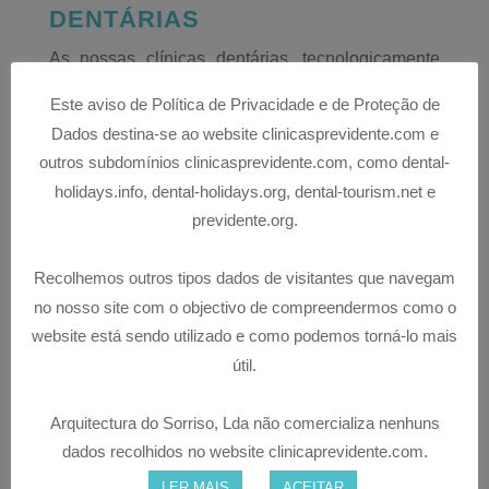
DENTÁRIAS
As nossas clínicas dentárias, tecnologicamente
avançadas, em Albufeira – Ferreiras em
Este aviso de Política de Privacidade e de Proteção de
Vilamoura – Quarteira, no concelho de Loulé,
Dados destina-se ao website clinicasprevidente.com e
estão preparadas para ir ao encontro das suas
outros subdomínios clinicasprevidente.com, como dental-
mais elevadas exigências e expectativas.
holidays.info, dental-holidays.org, dental-tourism.net e
Criámos ambientes agradáveis onde se irá sentir
previdente.org.
confortável e relaxado, permitindo assim uma
diminuição da sensação de ansiedade que
Recolhemos outros tipos dados de visitantes que navegam
algumas pessoas sentem numa visita ao dentista.
no nosso site com o objectivo de compreendermos como o
A MELHOR ESCOLHA EM
website está sendo utilizado e como podemos torná-lo mais
CUIDADOS DE SAÚDE ORAL!
útil.
A nossa ambição é fazer com que se sinta como
Arquitectura do Sorriso, Lda não comercializa nenhuns
se estivesse em casa, seja qual for o tratamento
dados recolhidos no website clinicaprevidente.com.
de medicina dentária que esteja a concretizar.
LER MAIS
ACEITAR