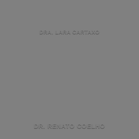
DRA. LARA CARTAXO
DR. RENATO COELHO