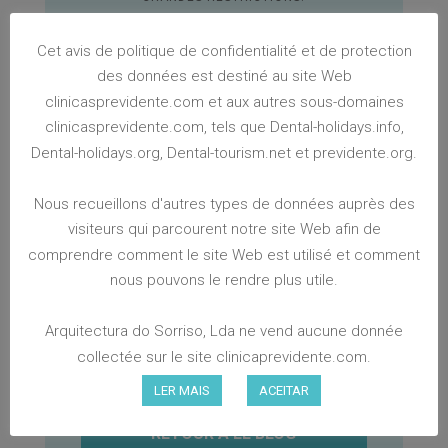
Cet avis de politique de confidentialité et de protection
NOUS VOUS PRÉSENTONS UN DE NOS CAS
CLINIQUES DANS LEQUEL CETTE
des données est destiné au site Web
PROCÉDURE A ÉTÉ RÉALISÉE POUR OBTENIR
clinicasprevidente.com et aux autres sous-domaines
LE SOURIRE SOUHAITÉ PAR LE PATIENT.
DANS LA PREMIÈRE PHASE, LE TRAITEMENT
clinicasprevidente.com, tels que Dental-holidays.info,
ORTHODONTIQUE A ÉTÉ RÉALISÉ, PUIS LA
GINGIVOPLASTIE A ÉTÉ EFFECTUÉE. POUR
Dental-holidays.org, Dental-tourism.net et previdente.org.
TERMINER, DES FACETTES DENTAIRES ONT
ÉTÉ APPLIQUÉES.
PAR CONSÉQUENT, SI VOUS N’ÊTES PAS
Nous recueillons d'autres types de données auprès des
SATISFAIT DE VOTRE SOURIRE ET VOS
GENCIVES EST QUELQUE CHOSE QUI VOUS
visiteurs qui parcourent notre site Web afin de
GÊNE, SACHEZ QU’IL EXISTE UNE SOLUTION
POUR CELA. CHAQUE CAS EST UN CAS ET
comprendre comment le site Web est utilisé et comment
VOUS DEVEZ TOUJOURS DEMANDER L’AIDE
nous pouvons le rendre plus utile.
DE VOTRE DENTISTE POUR SAVOIR QUELLE
EST LE TRAITEMENT EST FAISABLE.
Arquitectura do Sorriso, Lda ne vend aucune donnée
collectée sur le site clinicaprevidente.com.
LER MAIS
ACEITAR
RETOUR À LE BLOG