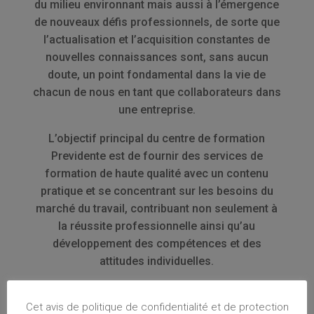
du milieu environnant mais aussi à l’émergence
de nouveaux défis professionnels, de sorte que
l’actualisation et l’acquisition constantes de
nouvelles connaissances sont, sans aucun
doute, un point fondamental dans la vie de
chacun de nous en tant que collaborateurs dans
une entreprise.
L’objectif principal du centre de formation
Previdente est de fournir des services de
formation de haute qualité avec un contenu
pratique et se concentrant sur les besoins du
marché du travail, contribuant non seulement à
la réussite professionnelle ainsi qu’au
développement des compétences et des
attitudes individuelles.
Cet avis de politique de confidentialité et de protection