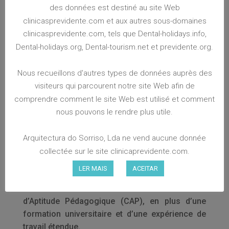
QU’EST-CE QU’ON FAIT
des données est destiné au site Web
L’équipe spécialisée du centre de formation
clinicasprevidente.com et aux autres sous-domaines
Previdente organise et coordonne des stages
clinicasprevidente.com, tels que Dental-holidays.info,
de formation, de manière autonome ou en
Dental-holidays.org, Dental-tourism.net et previdente.org.
partenariat avec d’autres entreprises ou
formateurs / intervenants, afin de proposer une
Nous recueillons d'autres types de données auprès des
formation théorique et pratique de haute qualité
visiteurs qui parcourent notre site Web afin de
à ceux qui nous recherchent.
comprendre comment le site Web est utilisé et comment
nous pouvons le rendre plus utile.
Nous planifions, organisons également des
événements directement liés au secteur de la
Arquitectura do Sorriso, Lda ne vend aucune donnée
santé.
collectée sur le site clinicaprevidente.com.
LER MAIS
ACEITAR
NOS FORMATEURS
Nos formateurs sont titulaires d’un Certificat
d’Aptitude Pédagogique (CAP), en plus d’une
formation universitaire et d’une expérience de
travail étendue.