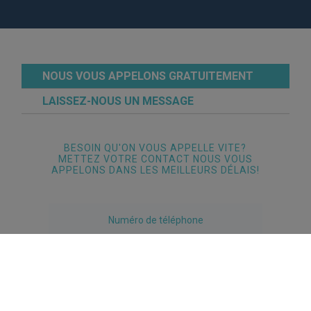
NOUS VOUS APPELONS GRATUITEMENT
LAISSEZ-NOUS UN MESSAGE
BESOIN QU'ON VOUS APPELLE VITE?
METTEZ VOTRE CONTACT NOUS VOUS
APPELONS DANS LES MEILLEURS DÉLAIS!
APPELLE-MOI MAINTENANT
LE RESPONSABLE DU TRAITEMENT DE