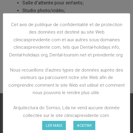
Salle d’attente pour enfants;
Studio photo/vidéo;
Salle de stérilisation;
Cet avis de politique de confidentialité et de protection
Centre de formation;
des données est destiné au site Web
Pour mieux servir nos patients, nous disposons
clinicasprevidente.com et aux autres sous-domaines
également d’un laboratoire dentaire –
clinicasprevidente.com, tels que Dental-holidays.info,
Diagnodent.
Dental-holidays.org, Dental-tourism.net et previdente.org.
Nous recueillons d'autres types de données auprès des
visiteurs qui parcourent notre site Web afin de
comprendre comment le site Web est utilisé et comment
nous pouvons le rendre plus utile.
Arquitectura do Sorriso, Lda ne vend aucune donnée
collectée sur le site clinicaprevidente.com.
LER MAIS
ACEITAR