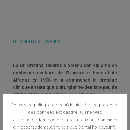
Dr. CRISTINA TAVARES
La Dr. Cristina Tavares a obtenu son diplôme en
médecine dentaire de l’Université Federal de
Alfenas en 1998 et a commencé la pratique
clinique en tant que chirurgienne-dentiste peu de
temps après avoir obtenu son diplôme.
Elle a complété un post-diplôme en dentisterie
Cet avis de politique de confidentialité et de protection
opératoire au CESPU – Grandra en 2002, et a
des données est destiné au site Web
commencé à pratiquer la médecine dentaire
clinicasprevidente.com et aux autres sous-domaines
chez Previdente en régime d’exclusivité depuis
clinicasprevidente.com, tels que Dental-holidays.info,