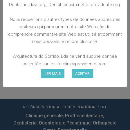
2015.
Dental-holidays.org, Dental-tourism.net et previdente.org.
En plus d’une vaste expérience clinique en
Nous recueillons d'autres types de données auprès des
dentisterie pédiatrique, la Dr. Cristina possède
visiteurs qui parcourent notre site Web afin de
une formation avancée en Orthopédie Dento-
comprendre comment le site Web est utilisé et comment
Fonctionnelle – domaine dont elle est
nous pouvons le rendre plus utile.
responsable.
Formation avancée:
Orthopédie Dento-
Arquitectura do Sorriso, Lda ne vend aucune donnée
Fonctionnelle
collectée sur le site clinicaprevidente.com.
LER MAIS
ACEITAR
N° D’INSCRIPTION À L’ORDRE NATIONAL 6101
Clinique générale, Prothèse dentaire,
Dentisterie, Odontologie Pédiatrique, Orthopédie