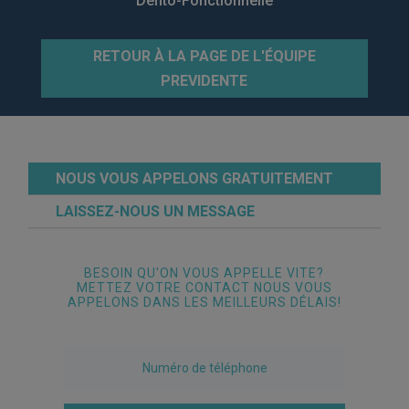
Dento-Fonctionnelle
RETOUR À LA PAGE DE L'ÉQUIPE
PREVIDENTE
NOUS VOUS APPELONS GRATUITEMENT
LAISSEZ-NOUS UN MESSAGE
BESOIN QU'ON VOUS APPELLE VITE?
METTEZ VOTRE CONTACT NOUS VOUS
APPELONS DANS LES MEILLEURS DÉLAIS!