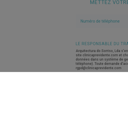
METTEZ VOTRE
LE RESPONSABLE DU TR
Arquitectura do Sorriso, Lda s'en
site clinicaprevidente.com et c
données dans un système de gesti
téléphone). Toute demande d'acc
rgpd@clinicaprevidente.com
CLINIQUES
En savoir plus