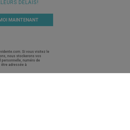
LEURS DÉLAIS!
MOI MAINTENANT
vidente.com. Si vous visitez le
ions, nous stockerons vos
il personnelle, numéro de
 être adressée à
S
CAS CLINIQUES
En savoir plus