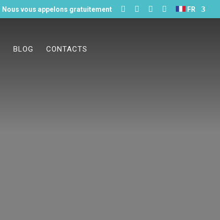





Nous vous appelons gratuitement
FR
S
BLOG
CONTACTS