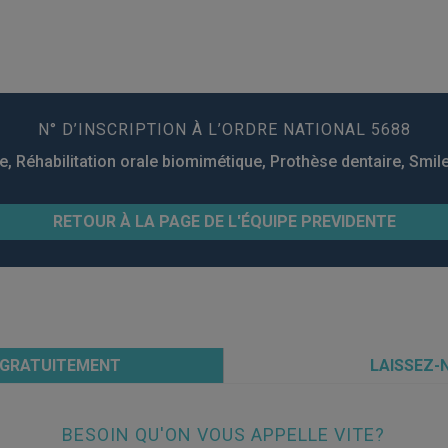
N° D’INSCRIPTION À L’ORDRE NATIONAL 5688
ie, Réhabilitation orale biomimétique, Prothèse dentaire, Smil
RETOUR À LA PAGE DE L'ÉQUIPE PREVIDENTE
 GRATUITEMENT
LAISSEZ-
BESOIN QU'ON VOUS APPELLE VITE?