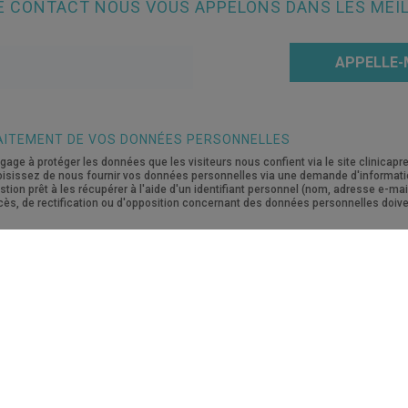
 CONTACT NOUS VOUS APPELONS DANS LES MEIL
APPELLE-
AITEMENT DE VOS DONNÉES PERSONNELLES
gage à protéger les données que les visiteurs nous confient via le site clinicapre
hoisissez de nous fournir vos données personnelles via une demande d'informat
on prêt à les récupérer à l'aide d'un identifiant personnel (nom, adresse e-ma
ès, de rectification ou d'opposition concernant des données personnelles doive
L’EQUIPE
LES SOIN
En savoir plus
En savoir plus