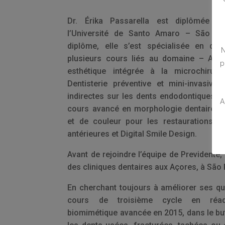
Dr. Érika Passarella est diplômée e
l’Université de Santo Amaro – São P
diplôme, elle s’est spécialisée en dent
N
plusieurs cours liés au domaine – Améli
p
esthétique intégrée à la microchirurgi
Dentisterie préventive et mini-invasive,
indirectes sur les dents endodontiques an
A
cours avancé en morphologie dentaire, te
et de couleur pour les restaurations d
antérieures et Digital Smile Design.
Avant de rejoindre l’équipe de Previdente, 
des cliniques dentaires aux Açores, à São 
En cherchant toujours à améliorer ses qual
cours de troisième cycle en réada
biomimétique avancée en 2015, dans le but