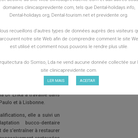
domaines clinicasprevidente.com, tels que Dental-holidays.info,
n médecine dentaire de
Dental-holidays.org, Dental-tourism.net et previdente.org.
aulo en 1999. Après son
isterie après avoir suivi
ous recueillons d'autres types de données auprès des visiteurs q
oration de la dentisterie
arcourent notre site Web afin de comprendre comment le site W
e plastique parodontale,
est utilisé et comment nous pouvons le rendre plus utile.
 restaurations directes et
térieures et postérieures,
rquitectura do Sorriso, Lda ne vend aucune donnée collectée sur 
chniques de stratification
site clinicaprevidente.com.
’aspect naturel des dents
LER MAIS
ACEITAR
la Dr Érika a travaillé dans
Paulo et à Lisbonne.
ifications, elle a suivi un
ptation bucco-dentaire
 de s’entraîner à restaurer