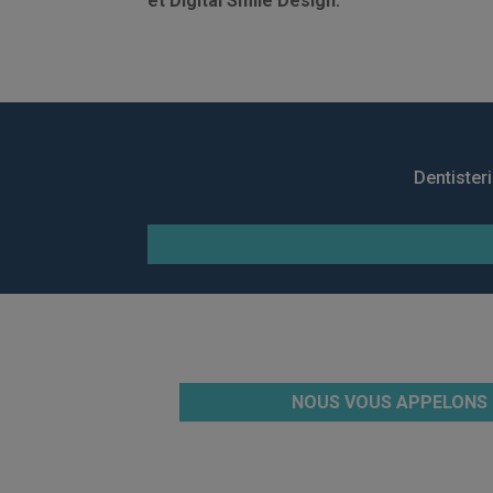
et Digital Smile Design.
Dentister
NOUS VOUS APPELONS