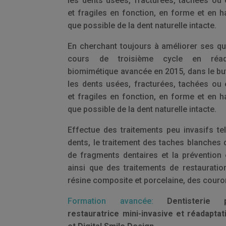
les dents usées, fracturées, tachées ou
et fragiles en fonction, en forme et en 
que possible de la dent naturelle intacte.
En cherchant toujours à améliorer ses qual
cours de troisième cycle en réada
biomimétique avancée en 2015, dans le but
les dents usées, fracturées, tachées ou
et fragiles en fonction, en forme et en 
que possible de la dent naturelle intacte.
Effectue des traitements peu invasifs te
dents, le traitement des taches blanches d
de fragments dentaires et la prévention e
ainsi que des traitements de restauratio
résine composite et porcelaine, des couro
Formation avancée:
Dentisterie p
restauratrice mini-invasive et réadapta