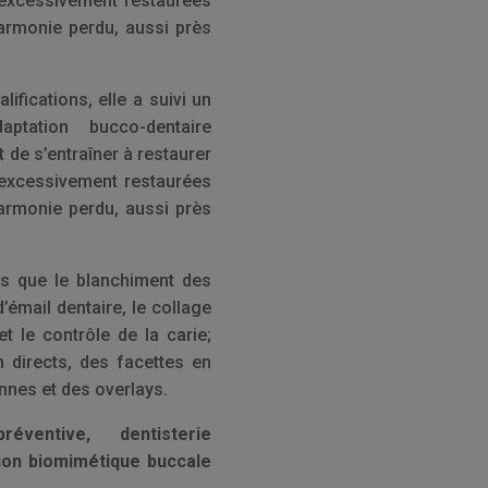
 excessivement restaurées
harmonie perdu, aussi près
ifications, elle a suivi un
ptation bucco-dentaire
 de s’entraîner à restaurer
 excessivement restaurées
harmonie perdu, aussi près
ls que le blanchiment des
’émail dentaire, le collage
t le contrôle de la carie;
n directs, des facettes en
nnes et des overlays.
réventive, dentisterie
tion biomimétique buccale