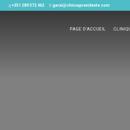
+351 289 572 462
geral@clinicaprevidente.com
PAGE D’ACCUEIL
CLINIQ