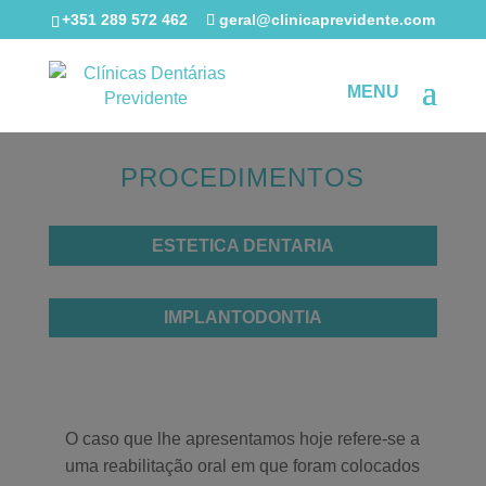
+351 289 572 462
geral@clinicaprevidente.com
PROCEDIMENTOS
ESTETICA DENTARIA
IMPLANTODONTIA
O caso que lhe apresentamos hoje refere-se a
uma reabilitação oral em que foram colocados