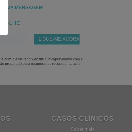
S UMA MENSAGEM
OS-LHE
e.com. Se visitar o website clinicaprevidente.com e
ão preparado para recuperar as recuperar através
TOS
CASOS CLÍNICOS
Saber mais