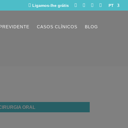





Ligamos-lhe grátis
PT
CASOS CLÍNICOS
BLOG
CIRURGIA ORAL