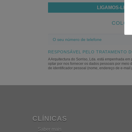
LIGAMOS-LHE 
COLOQ
O
seu
número
RESPONSÁVEL PELO TRATAMENTO D
de
A Arquitectura do Sorriso, Lda. está empenhada em p
optar por nos fornecer os dados pessoais ​​por me
telefone
de identificador pessoal (nome, endereço de e-mail 
CLÍNICAS
Saber mais