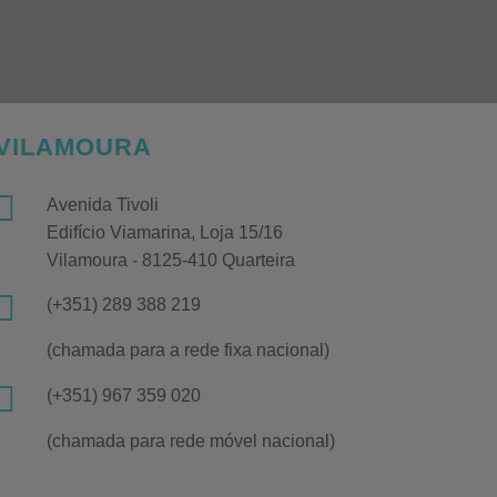
VILAMOURA

Avenida Tivoli
Edifício Viamarina, Loja 15/16
Vilamoura - 8125-410 Quarteira

(+351) 289 388 219
(chamada para a rede fixa nacional)

(+351) 967 359 020
(chamada para rede móvel nacional)