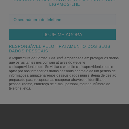
LIGAMOS-LHE
O
seu
número
de
telefone
RESPONSÁVEL PELO TRATAMENTO DOS SEUS
DADOS PESSOAIS
A Arquitectura do Sorriso, Lda. está empenhada em proteger os dados
que os visitantes nos confiam através do website
clinicaprevidente.com. Se visitar o website clinicaprevidente.com e
optar por nos fornecer os dados pessoais ​​por meio de um pedido de
informações, armazenaremos os seus dados num sistema de gestão
preparado para recuperar as recuperar através de identificador
pessoal (nome, endereço de e-mail pessoal, morada, número de
telefone, etc.).