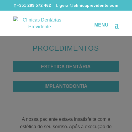
+351 289 572 462
geral@clinicaprevidente.com
PROCEDIMENTOS
ESTÉTICA DENTÁRIA
IMPLANTODONTIA
A nossa paciente estava insatisfeita com a
estética do seu sorriso. Após a execução do