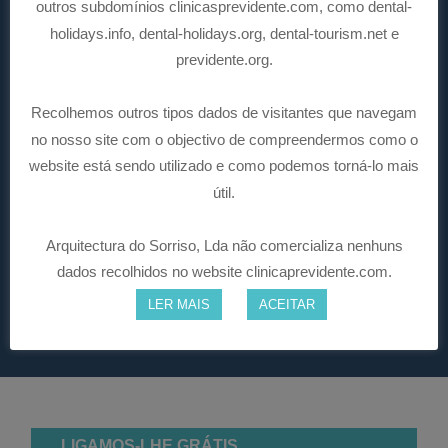
outros subdomínios clinicasprevidente.com, como dental-
holidays.info, dental-holidays.org, dental-tourism.net e
previdente.org.
Recolhemos outros tipos dados de visitantes que navegam
no nosso site com o objectivo de compreendermos como o
website está sendo utilizado e como podemos torná-lo mais
útil.
Arquitectura do Sorriso, Lda não comercializa nenhuns
dados recolhidos no website clinicaprevidente.com.
LER MAIS
ACEITAR
REGRESSAR A CASOS CLÍNICOS
LIGAMOS-LHE GRÁTIS