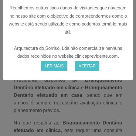
descoloridos à medida que envelhecemos. Os
Recolhemos outros tipos dados de visitantes que navegam
dentes podem também estar manchados pelo
no nosso site com o objectivo de compreendermos como o
tabaco, alimentos e bebidas, tais como chá, café,
website está sendo utilizado e como podemos torná-lo mais
refrigerantes e vinho tinto.
útil.
BRANQUEAMENTO DENTÁRIO – CLÍNICA OU
EM CASA
Arquitectura do Sorriso, Lda não comercializa nenhuns
dados recolhidos no website clinicaprevidente.com.
Branqueamento dentário é um tratamento que visa
cumprir exigências estéticas no que respeita à
LER MAIS
ACEITAR
tonalidade dentária. Nas Clínicas Dentárias
Previdente dispomos de
Branqueamento
Dentário efetuado em clínica
e
Branqueamento
Dentário efetuado em casa
, sendo que em
ambos é sempre necessário avaliação clínica e
planeamento prévios.
No que respeita ao
Branqueamento Dentário
efetuado em clínica
, este requer uma consulta