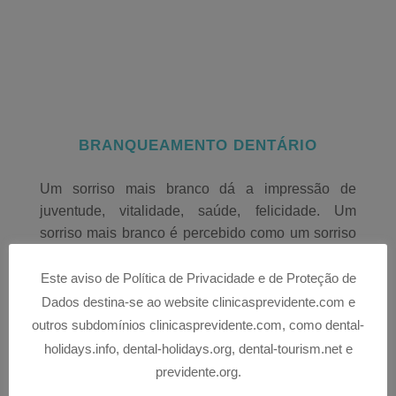
BRANQUEAMENTO DENTÁRIO
Um sorriso mais branco dá a impressão de
juventude, vitalidade, saúde, felicidade. Um
sorriso mais branco é percebido como um sorriso
saudável.
Este aviso de Política de Privacidade e de Proteção de
Cada pessoa é única, e assim como a cor do
Dados destina-se ao website clinicasprevidente.com e
cabelo e da pele varia, o mesmo acontece com a
outros subdomínios clinicasprevidente.com, como dental-
cor dos dentes. Muito poucas pessoas têm os
holidays.info, dental-holidays.org, dental-tourism.net e
dentes extremamente brancos, sendo que, os
previdente.org.
dentes também podem tornar-se mais