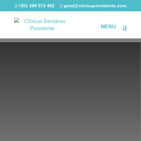
+351 289 572 462
geral@clinicaprevidente.com