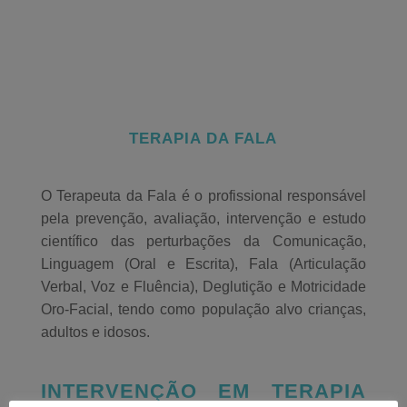
TERAPIA DA FALA
O Terapeuta da Fala é o profissional responsável
pela prevenção, avaliação, intervenção e estudo
científico das perturbações da Comunicação,
Linguagem (Oral e Escrita), Fala (Articulação
Verbal, Voz e Fluência), Deglutição e Motricidade
Oro-Facial, tendo como população alvo crianças,
adultos e idosos.
INTERVENÇÃO EM TERAPIA