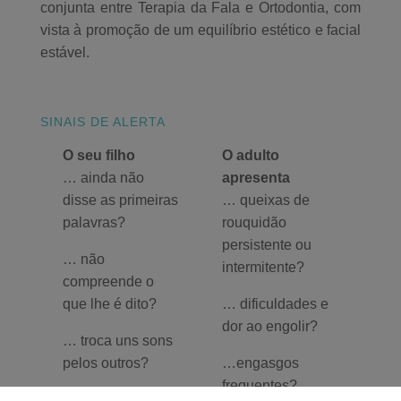
conjunta entre Terapia da Fala e Ortodontia, com
vista à promoção de um equilíbrio estético e facial
estável.
SINAIS DE ALERTA
O seu filho
O adulto
… ainda não
apresenta
disse as primeiras
… queixas de
palavras?
rouquidão
persistente ou
… não
intermitente?
compreende o
que lhe é dito?
… dificuldades e
dor ao engolir?
… troca uns sons
pelos outros?
…engasgos
frequentes?
… tem