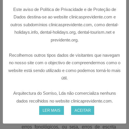
DA FALA
Este aviso de Política de Privacidade e de Proteção de
COMUNICAÇÃO
Dados destina-se ao website clinicasprevidente.com e
Perturbação da Comunicação (dificuldades
outros subdomínios clinicasprevidente.com, como dental-
na interação com os outros, no
holidays.info, dental-holidays.org, dental-tourism.net e
estabelecimento e manutenção do contato
previdente.org.
ocular, na utilização de gestos e expressões
faciais aquando da comunicação)
Recolhemos outros tipos dados de visitantes que navegam
no nosso site com o objectivo de compreendermos como o
LINGUAGEM:
website está sendo utilizado e como podemos torná-lo mais
Atraso do Desenvolvimento da Linguagem ou
útil.
Perturbação Específica da Linguagem
(aparecimento tardio das primeiras palavras e
Arquitectura do Sorriso, Lda não comercializa nenhuns
frases, dificuldades na compreensão do que é
dados recolhidos no website clinicaprevidente.com.
dito…)
LER MAIS
ACEITAR
Perturbação da Leitura e Escrita (dificuldades
na compreensão do que é lido e produção de
erros fonológicos, ou seja, erros de escrita