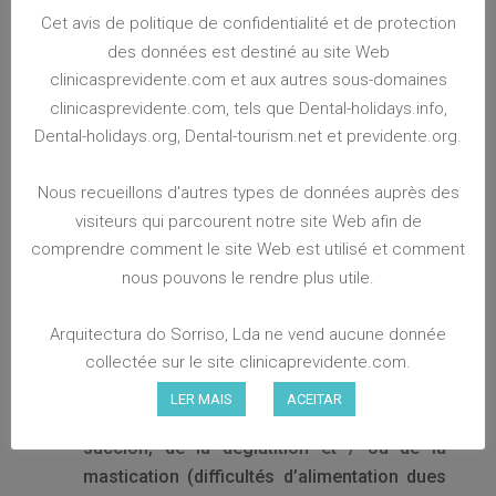
un discours continu, avec des périodes de
Cet avis de politique de confidentialité et de protection
disfluences, c’est-à-dire bégaiement)
des données est destiné au site Web
Afonie ou dysphonie (trouble de la voix,
clinicasprevidente.com et aux autres sous-domaines
avec voix rauque et effort pour parler)
clinicasprevidente.com, tels que Dental-holidays.info,
Anarthrie ou dysarthrie (difficultés de la
Dental-holidays.org, Dental-tourism.net et previdente.org.
parole motrice dues à une lésion cérébrale)
Apraxie (troubles de la planification motrice
Nous recueillons d'autres types de données auprès des
de la parole dus à des lésions cérébrales)
visiteurs qui parcourent notre site Web afin de
comprendre comment le site Web est utilisé et comment
LA DÉGLUTITION
nous pouvons le rendre plus utile.
Dysphagie (difficulté à avaler en raison de
lésions cérébrales)
Arquitectura do Sorriso, Lda ne vend aucune donnée
collectée sur le site clinicaprevidente.com.
MOTRICITÉ ORO-FACIALE
LER MAIS
ACEITAR
Modifications myofonctionnelles de la
succion, de la déglutition et / ou de la
mastication (difficultés d’alimentation dues