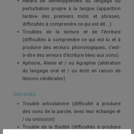
Retard de développement du langage ou
perturbation propre à la langue (apparition
tardive des premiers mots et phrases,
difficultés à comprendre ce qui est dit …)
Troubles de la lecture et de l’écriture
(difficultés à comprendre ce qui est lu et à
produire des erreurs phonologiques, c’est-
à-dire des erreurs d’écriture liées aux sons)
Aphasie, Alexie et / ou Agraphie (altération
du langage oral et / ou écrit en raison de
lésions cérébrales)
DISCOURS
Trouble articulatoire (difficulté à produire
des sons de la parole, avec leur échange et
/ ou omission)
Trouble de la fluidité (difficultés à produire