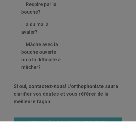
… Respire par la
bouche?
… a du mal à
avaler?
… Mâche avec la
bouche ouverte
ou a la difficulté à
mâcher?
Si oui, contactez-nous! L’orthophoniste saura
clarifier vos doutes et vous référer de la
meilleure façon.
RETOUR À LA PAGE TRAITEMENTS