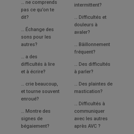
… ne comprends
intermittent?
pas ce qu’on te
dit?
… Difficultés et
douleurs à
… Échange des
avaler?
sons pour les
autres?
… Bâillonnement
fréquent?
… a des
difficultés à lire
… Des difficultés
et à écrire?
à parler?
… crie beaucoup,
… Des plaintes de
et tourne souvent
mastication?
enroué?
… Difficultés à
… Montre des
communiquer
signes de
avec les autres
bégaiement?
après AVC ?