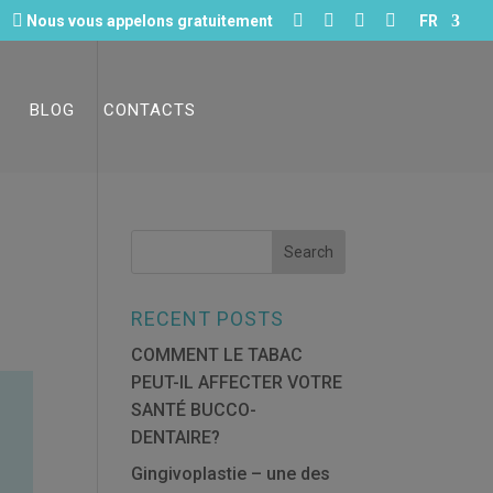





Nous vous appelons gratuitement
FR
S
BLOG
CONTACTS
R
RECENT POSTS
COMMENT LE TABAC
PEUT-IL AFFECTER VOTRE
SANTÉ BUCCO-
DENTAIRE?
Gingivoplastie – une des