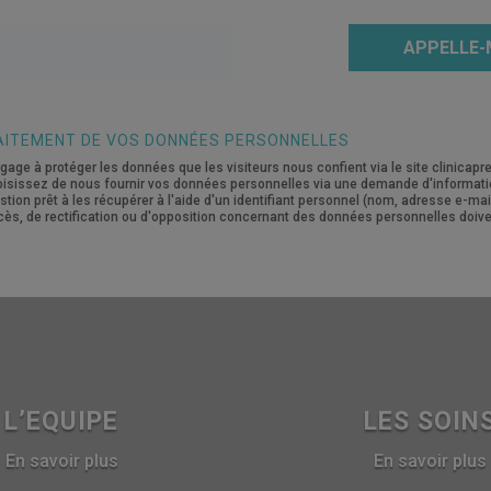
APPELLE-
AITEMENT DE VOS DONNÉES PERSONNELLES
gage à protéger les données que les visiteurs nous confient via le site clinicapre
hoisissez de nous fournir vos données personnelles via une demande d'informat
on prêt à les récupérer à l'aide d'un identifiant personnel (nom, adresse e-ma
ès, de rectification ou d'opposition concernant des données personnelles doive
L’EQUIPE
LES SOIN
En savoir plus
En savoir plus