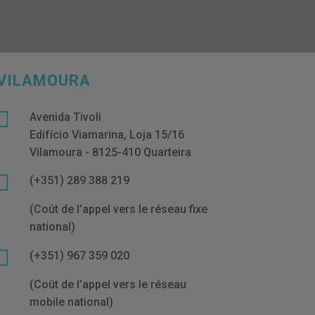
VILAMOURA

Avenida Tivoli
Edifício Viamarina, Loja 15/16
Vilamoura - 8125-410 Quarteira

(+351) 289 388 219
(Coût de l’appel vers le réseau fixe
national)

(+351) 967 359 020
(Coût de l’appel vers le réseau
mobile national)