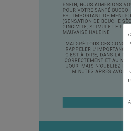
ENFIN, NOUS AIMERIONS VO
POUR VOTRE SANTÉ BUCCO-DE
EST IMPORTANT DE MENTIO
(SENSATION DE BOUCHE SÈCH
GINGIVITE, STIMULE LE FLU
MAUVAISE HALEINE.
C
MALGRÉ TOUS CES CONSEIL
RAPPELER L’IMPORTANCE D
C’EST-À-DIRE, DANS LA M
CORRECTEMENT ET AU MOIN
JOUR. MAIS N’OUBLIEZ PA
MINUTES APRÈS AVOIR 
N
p
A