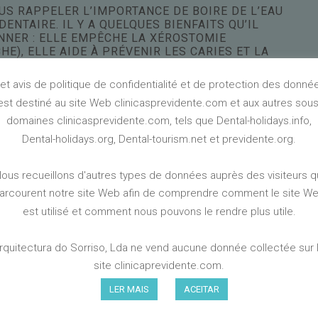
US RAPPELER L’IMPORTANCE DE BOIRE DE L’EAU
NTAIRE. IL Y A QUELQUES BIENFAITS QU’IL
NNER : ELLE EMPÊCHE LA XÉROSTOMIE
E), ELLE AIDE À PRÉVENIR LES CARIES ET LA
X DE SALIVE ET AIDE À LUTTER CONTRE LA
et avis de politique de confidentialité et de protection des donné
est destiné au site Web clinicasprevidente.com et aux autres sous
S SUR L’ALIMENTATION, NOUS TENONS À VOUS
’AVOIR UNE BONNE HYGIÈNE BUCCO-DENTAIRE,
domaines clinicasprevidente.com, tels que Dental-holidays.info,
ESURE DU POSSIBLE, DE SE BROSSER LES DENTS
Dental-holidays.org, Dental-tourism.net et previdente.org.
S DE PASSER LA SOIE DENTAIRE UNE FOIS PAR
S QUE VOUS DEVEZ ATTENDRE ENVIRON TRENTE
FINI DE MANGER POUR FAIRE VOTRE HYGIÈNE
ous recueillons d'autres types de données auprès des visiteurs q
BUCCO-DENTAIRE.
arcourent notre site Web afin de comprendre comment le site W
est utilisé et comment nous pouvons le rendre plus utile.
RETOUR À LE BLOG
rquitectura do Sorriso, Lda ne vend aucune donnée collectée sur 
site clinicaprevidente.com.
LER MAIS
ACEITAR