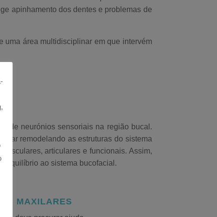
rige apinhamento dos dentes e problemas de
de uma área multidisciplinar em que intervém
-
,
ede de neurónios sensoriais na
região bucal
.
atuar remodelando as estruturas do sistema
o
usculares, articulares e funcionais. Assim,
o
 equilíbrio ao sistema bucofacial.
DOS MAXILARES