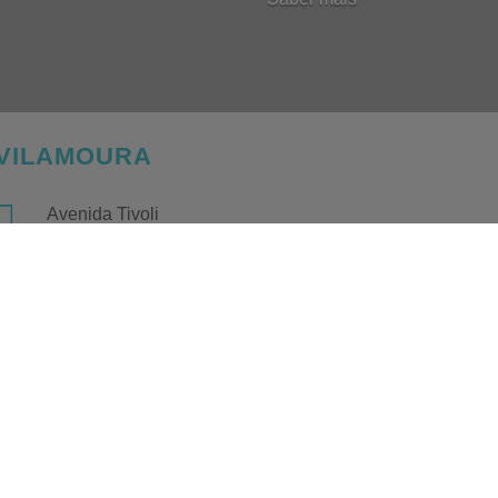
VILAMOURA

Avenida Tivoli
Edifício Viamarina, Loja 15/16
Vilamoura - 8125-410 Quarteira

(+351) 289 388 219
(chamada para a rede fixa nacional)

(+351) 967 359 020
(chamada para rede móvel nacional)