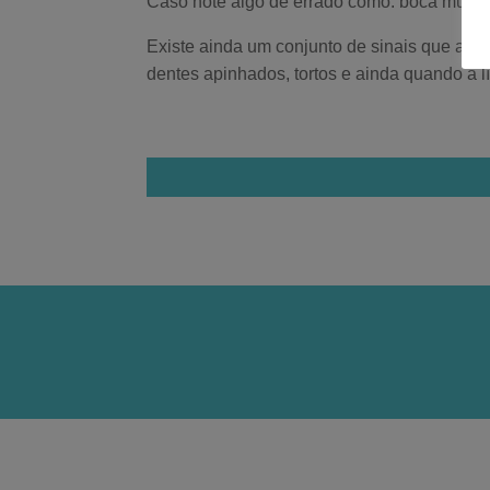
Caso note algo de errado como: boca muito p
Existe ainda um conjunto de sinais que a OFM
dentes apinhados, tortos e ainda quando a lí