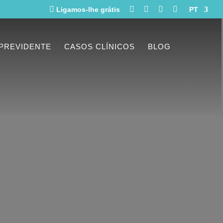





Ligamos-lhe grátis
PT
CASOS CLÍNICOS
BLOG