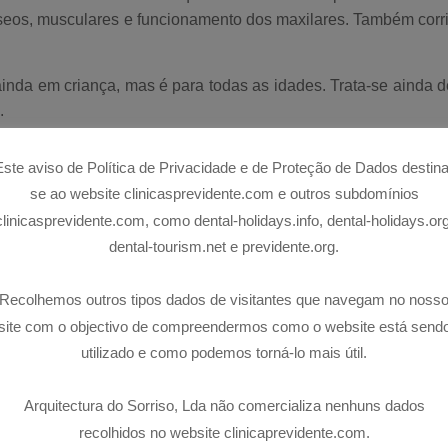
ósseos, musculares e funcionamento dos maxilares. Também cor
ainda em criança, mas é para todas as idades. Trata-se ainda 
s.
Este aviso de Política de Privacidade e de Proteção de Dados destina
se ao website clinicasprevidente.com e outros subdomínios
clinicasprevidente.com, como dental-holidays.info, dental-holidays.org
dental-tourism.net e previdente.org.
pedia funcional dos maxilares é a produção de estímulos na r
agem para o sistema nervoso central do nosso corpo que irá 
Recolhemos outros tipos dados de visitantes que navegam no noss
s aparelhos produzem o remodelamento das estruturas ósseas, m
site com o objectivo de compreendermos como o website está send
tética da face e das funções exercidas pela boca, restituindo o
utilizado e como podemos torná-lo mais útil.
Arquitectura do Sorriso, Lda não comercializa nenhuns dados
PODE PRECISAR DE ORTOPEDIA FUNCIONAL 
recolhidos no website clinicaprevidente.com.