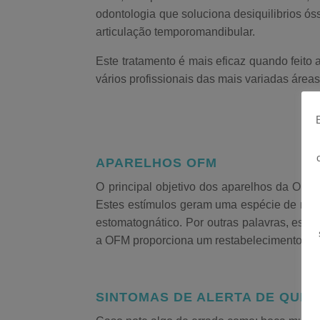
odontologia que soluciona desiquilibrios 
articulação temporomandibular.
Este tratamento é mais eficaz quando feito 
vários profissionais das mais variadas área
APARELHOS OFM
O principal objetivo dos aparelhos da Orto
Estes estímulos geram uma espécie de mens
estomatognático. Por outras palavras, este
a OFM proporciona um restabelecimento da es
SINTOMAS DE ALERTA DE QUE 