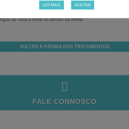
ara a frente, mordida cruzada ou se a respiração é feita pela b
LER MAIS
ACEITAR
 irá tratar como: apneia do sono, bruxismo, apertar dentes, do
ngua se coloca entre os dentes da frente.
VOLTAR À PÁGINA DOS TRATAMENTOS

FALE CONNOSCO