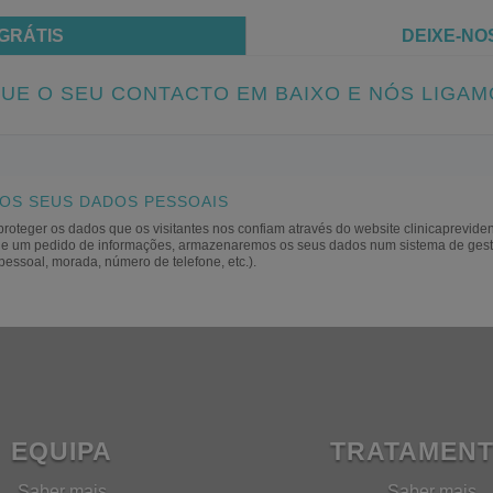
GRÁTIS
DEIXE-NO
UE O SEU CONTACTO EM BAIXO E NÓS LIGAM
OS SEUS DADOS PESSOAIS
roteger os dados que os visitantes nos confiam através do website clinicaprevident
io de um pedido de informações, armazenaremos os seus dados num sistema de gest
pessoal, morada, número de telefone, etc.).
EQUIPA
TRATAMEN
Saber mais
Saber mais