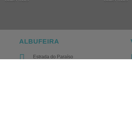
ALBUFEIRA

Estrada do Paraíso
Edifício Labisa, Bloco 3, Loja B e C
Ferreiras - 8200-559 Albufeira

(+351) 289 572 462
(chamada para a rede fixa nacional)

(+351) 967 359 416
(chamada para a rede móvel
nacional)