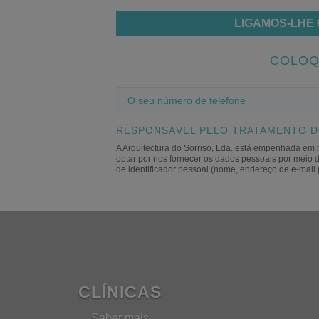
LIGAMOS-LHE 
COLOQ
O
seu
número
RESPONSÁVEL PELO TRATAMENTO D
de
A Arquitectura do Sorriso, Lda. está empenhada em p
optar por nos fornecer os dados pessoais ​​por me
telefone
de identificador pessoal (nome, endereço de e-mail 
CLÍNICAS
Saber mais